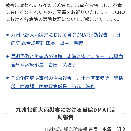
被害に遭われた方々のご苦労とご心痛をお察しし、不幸
にも亡くなられた方のご冥福をお祈りいたします。JCHO
における各病院の活動状況についてご報告いたします。
九州北部大雨災害における当院DMAT活動報告 九州
病院 総合診療部 医長 出雲 明彦
早期予防と災害時の連携 南海医療センター 心臓血
管外科診療部長 岩田 英理子
その他医療従事者の活動報告 九州地区事務所 統括
部 医療課 医療政策係長 石元 進也
九州北部大雨災害における当院DMAT活
動報告
九州病院 総合診療部 医長 出雲 明彦