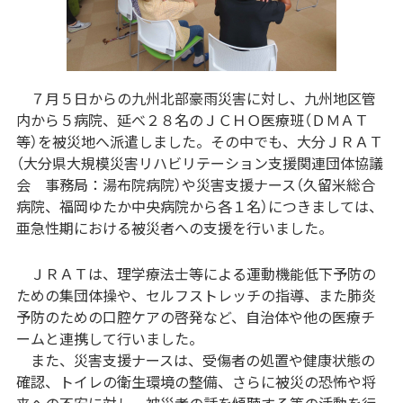
７月５日からの九州北部豪雨災害に対し、九州地区管
内から５病院、延べ２８名のＪＣＨＯ医療班（ＤＭＡＴ
等）を被災地へ派遣しました。その中でも、大分ＪＲＡＴ
（大分県大規模災害リハビリテーション支援関連団体協議
会 事務局：湯布院病院）や災害支援ナース（久留米総合
病院、福岡ゆたか中央病院から各１名）につきましては、
亜急性期における被災者への支援を行いました。
ＪＲＡＴは、理学療法士等による運動機能低下予防の
ための集団体操や、セルフストレッチの指導、また肺炎
予防のための口腔ケアの啓発など、自治体や他の医療チ
ームと連携して行いました。
また、災害支援ナースは、受傷者の処置や健康状態の
確認、トイレの衛生環境の整備、さらに被災の恐怖や将
来への不安に対し、被災者の話を傾聴する等の活動を行