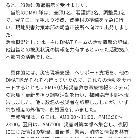
ると、23時に派遣指示を受けました。
当院のDMAT隊は、医師1名、看護師2名、調整員1名
で、翌７日、早朝より物資、資機材の準備を早急に行
い、現地災害対策本部の朝倉市役所へ向けて出発しまし
た。
活動概況としては、主にDMATチームの活動情報の記録、
他組織との被災状況の情報を共有するといった活動拠点
本部内の活動でした。
具体的には、災害現場支援、ヘリポート支援を、他の
DMAT隊がそれぞれ行っていたので、これらの活動をサポ
ートするとともにEMIS（広域災害救急医療情報システム）
の管理・更新を担う調整活動を行い、福岡県庁本部へ報
告しました。他に数名の被災者を診察しましたが、いず
れも軽度の外傷で、創処置を行いました。
業務時間は、６日は、AM9:00～11:00、PM13:30～
23:00。翌日は、AM7:00に災害対策本部へ集合し、夜間
に生じた情報の整理、自衛隊、警察、消防と情報を共有