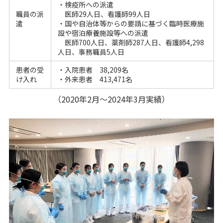
・検疫所への派遣
職員の派
医師29人日、看護師99人日
遣
・国や自治体等からの要請に基づく臨時医療施
設や宿泊療養施設等への派遣
医師700人日、薬剤師287人日、看護師4,298
人日、事務職員5人日
患者の受
・入院患者 38,209名
け入れ
・外来患者 413,471名
（2020年2月～2024年3月実績）