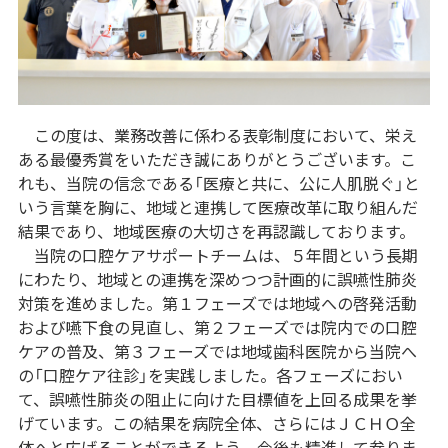
この度は、業務改善に係わる表彰制度において、栄え
ある最優秀賞をいただき誠にありがとうございます。こ
れも、当院の信念である「医療と共に、公に人肌脱ぐ」と
いう言葉を胸に、地域と連携して医療改革に取り組んだ
結果であり、地域医療の大切さを再認識しております。
当院の口腔ケアサポートチームは、５年間という長期
にわたり、地域との連携を深めつつ計画的に誤嚥性肺炎
対策を進めました。第１フェーズでは地域への啓発活動
および嚥下食の見直し、第２フェーズでは院内での口腔
ケアの普及、第３フェーズでは地域歯科医院から当院へ
の「口腔ケア往診」を実践しました。各フェーズにおい
て、誤嚥性肺炎の阻止に向けた目標値を上回る成果を挙
げています。この結果を病院全体、さらにはＪＣＨＯ全
体へと広げることができるよう、今後も精進して参りま