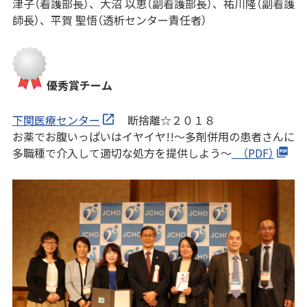
津子（看護部長）、大沼 以恵（副看護部長）、祐川隆（副看護
師長）、平賀 聖悟（透析センター責任者）
優秀賞チーム
下関医療センター
断捨離☆２０１８
お薬でお腹いっぱいはイヤイヤ!!～多剤併用の患者さんに
多職種で介入して適切な処方を提供しよう～
（PDF）