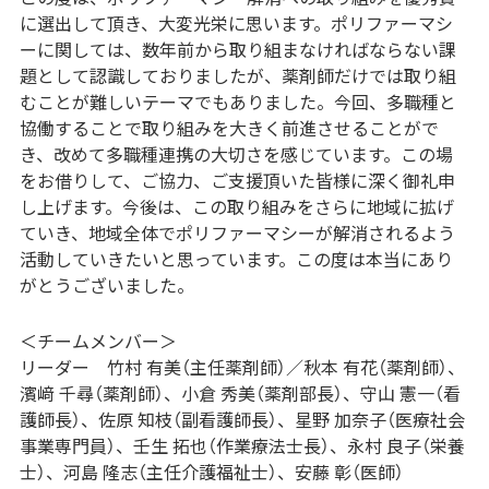
に選出して頂き、大変光栄に思います。ポリファーマシ
ーに関しては、数年前から取り組まなければならない課
題として認識しておりましたが、薬剤師だけでは取り組
むことが難しいテーマでもありました。今回、多職種と
協働することで取り組みを大きく前進させることがで
き、改めて多職種連携の大切さを感じています。この場
をお借りして、ご協力、ご支援頂いた皆様に深く御礼申
し上げます。今後は、この取り組みをさらに地域に拡げ
ていき、地域全体でポリファーマシーが解消されるよう
活動していきたいと思っています。この度は本当にあり
がとうございました。
＜チームメンバー＞
リーダー 竹村 有美（主任薬剤師）／秋本 有花（薬剤師）、
濱﨑 千尋（薬剤師）、小倉 秀美（薬剤部長）、守山 憲一（看
護師長）、佐原 知枝（副看護師長）、星野 加奈子（医療社会
事業専門員）、壬生 拓也（作業療法士長）、永村 良子（栄養
士）、河島 隆志（主任介護福祉士）、安藤 彰（医師）