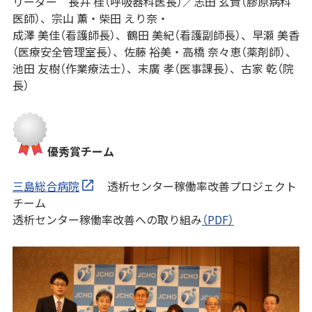
リーダー 長井 桂（呼吸器科医長）／志田 玄貴（膠原病科
医師）、宗山 薫・柴田 えり奈・
成澤 美佳（看護師長）、鶴田 美紀（看護副師長）、早瀬 美香
（医療安全管理室長）、佐藤 裕美・高橋 奈々恵（薬剤師）、
池田 友樹（作業療法士）、末廣 孝（医事課長）、古家 乾（院
長）
優秀賞チーム
三島総合病院
透析センター稼働率改善プロジェクト
チーム
透析センター稼働率改善への取り組み
（PDF）