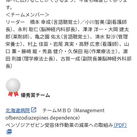
す。
＜チームメンバー＞
リーダー 橋本 幸成（言語聴覚士）／小川智美（副看護師
長）、永利 聡仁（脳神経内科部長）、澤津 洋一・大岡 建太
郎（薬剤師）、亀之園 佑太（言語聴覚士）、清水 梨沙（管理
栄養士）、村上 佳苗・岩尾 真実・高野 広恵（看護師）、山
口 薫・藤崎 龍・秀島 健介・久保田 裕（作業療法士）、濵
田 則雄（理学療法士長）、古賀一成（副院長兼脳神経外科部
長）
優秀賞チーム
北海道病院
チームＭＢＤ （Management
ofbenzodiazepines dependence）
ベンゾジアゼピン受容体作動薬の減薬への取組み
（PDF）