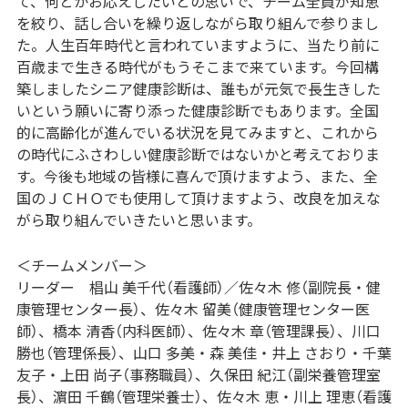
て、何とかお応えしたいとの思いで、チーム全員が知恵
を絞り、話し合いを繰り返しながら取り組んで参りまし
た。人生百年時代と言われていますように、当たり前に
百歳まで生きる時代がもうそこまで来ています。今回構
築しましたシニア健康診断は、誰もが元気で長生きした
いという願いに寄り添った健康診断でもあります。全国
的に高齢化が進んでいる状況を見てみますと、これから
の時代にふさわしい健康診断ではないかと考えておりま
す。今後も地域の皆様に喜んで頂けますよう、また、全
国のＪＣＨＯでも使用して頂けますよう、改良を加えな
がら取り組んでいきたいと思います。
＜チームメンバー＞
リーダー 椙山 美千代（看護師）／佐々木 修（副院長・健
康管理センター長）、佐々木 留美（健康管理センター医
師）、橋本 清香（内科医師）、佐々木 章（管理課長）、川口
勝也（管理係長）、山口 多美・森 美佳・井上 さおり・千葉
友子・上田 尚子（事務職員）、久保田 紀江（副栄養管理室
長）、濵田 千鶴（管理栄養士）、佐々木 恵・川上 理恵（看護